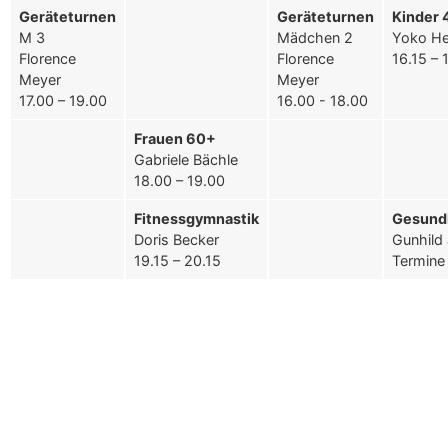
Geräteturnen
Geräteturnen
Kinder 4
M 3
Mädchen 2
Yoko H
Florence
Florence
16.15 – 
Meyer
Meyer
17.00 – 19.00
16.00 - 18.00
Frauen 60+
Gabriele Bächle
18.00 – 19.00
Fitnessgymnastik
Gesund
Doris Becker
Gunhild
19.15 – 20.15
Termine